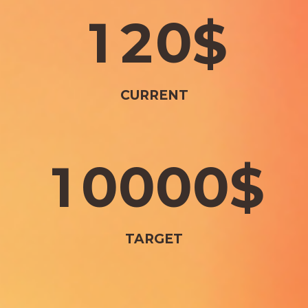
1
2
0
$
CURRENT
1
0
0
0
0
$
TARGET