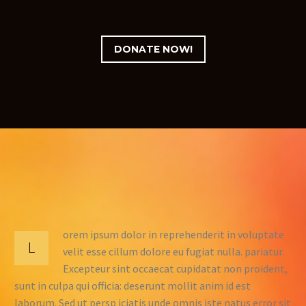
DONATE NOW!
orem ipsum dolor in reprehenderit in voluptate
L
velit esse cillum dolore eu fugiat nulla. pariatur.
Excepteur sint occaecat cupidatat non proident,
sunt in culpa qui officia: deserunt mollit anim id est
laborum. Sed ut persp iciatis unde omnis iste natus error sit