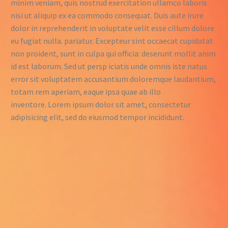
minim veniam, quis nostrud exercitation ullamco laboris
nisi ut aliquip ex ea commodo consequat. Duis aute irure
dolor in reprehenderit in voluptate velit esse cillum dolore
eu fugiat nulla. pariatur.
Excepteur sint occaecat cupidatat
non proident, sunt in culpa qui officia: deserunt mollit anim
id est laborum. Sed ut persp iciatis unde omnis iste natus
error sit voluptatem accusantium doloremque laudantium,
totam rem aperiam, eaque ipsa quae ab illo
inventore. Lorem ipsum dolor sit amet, consectetur
adipisicing elit, sed do eiusmod tempor incididunt.