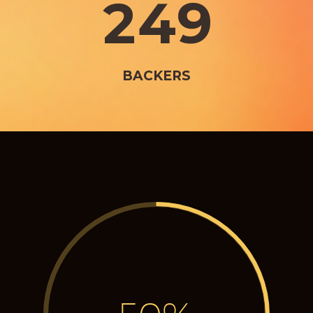
2
4
9
BACKERS